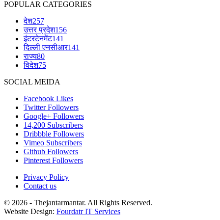
POPULAR CATEGORIES
देश
257
उत्तर प्रदेश
156
इंटरटेनमेंट
141
दिल्ली एनसीआर
141
राज्य
80
विदेश
75
SOCIAL MEIDA
Facebook
Likes
Twitter
Followers
Google+
Followers
14,200
Subscribers
Dribbble
Followers
Vimeo
Subscribers
Github
Followers
Pinterest
Followers
Privacy Policy
Contact us
© 2026 - Thejantarmantar. All Rights Reserved.
Website Design:
Fourdatr IT Services