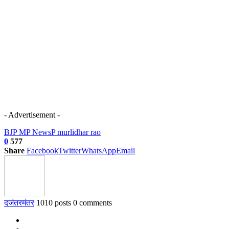
- Advertisement -
BJP MP News
P murlidhar rao
0
577
Share
Facebook
Twitter
WhatsApp
Email
दजंतरमंतर
1010 posts
0 comments