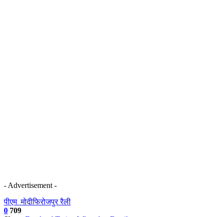
- Advertisement -
पीएम_मोदी
फिरोजपुर रैली
0
709