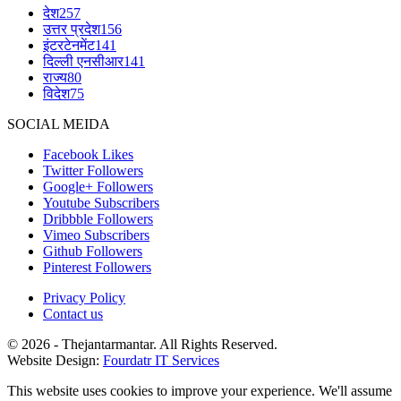
देश
257
उत्तर प्रदेश
156
इंटरटेनमेंट
141
दिल्ली एनसीआर
141
राज्य
80
विदेश
75
SOCIAL MEIDA
Facebook
Likes
Twitter
Followers
Google+
Followers
Youtube
Subscribers
Dribbble
Followers
Vimeo
Subscribers
Github
Followers
Pinterest
Followers
Privacy Policy
Contact us
© 2026 - Thejantarmantar. All Rights Reserved.
Website Design:
Fourdatr IT Services
This website uses cookies to improve your experience. We'll assume