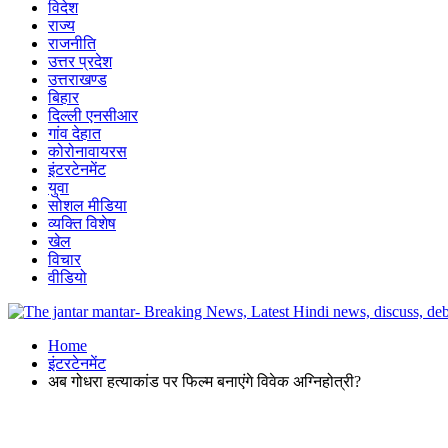
विदेश
राज्य
राजनीति
उत्तर प्रदेश
उत्तराखण्ड
बिहार
दिल्ली एनसीआर
गांव देहात
कोरोनावायरस
इंटरटेनमेंट
युवा
सोशल मीडिया
व्यक्ति विशेष
खेल
विचार
वीडियो
Home
इंटरटेनमेंट
अब गोधरा हत्याकांड पर फिल्म बनाएंगे विवेक अग्निहोत्री?