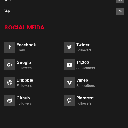
विदेश
75
SOCIAL MEIDA
Facebook
Twitter
Likes
Followers
Google+
14,200
Followers
Subscribers
Dribbble
Vimeo
Followers
Subscribers
Github
Pinterest
Followers
Followers