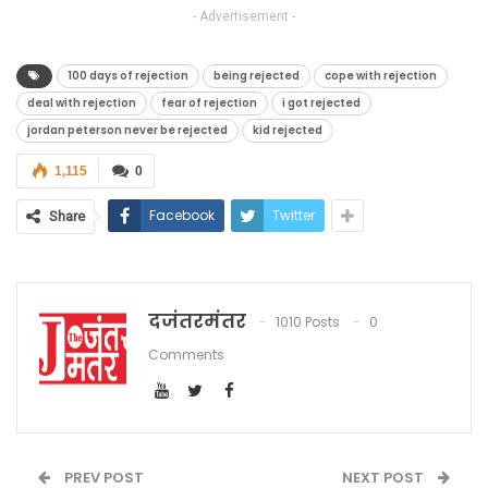
- Advertisement -
100 days of rejection
being rejected
cope with rejection
deal with rejection
fear of rejection
i got rejected
jordan peterson never be rejected
kid rejected
1,115
0
Facebook
Twitter
Share
दजंतरमंतर
1010 Posts
0
Comments
PREV POST
NEXT POST