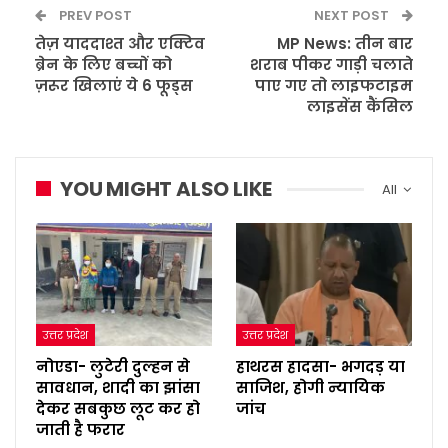
PREV POST
NEXT POST
तेज़ याददाश्त और एक्टिव
MP News: तीन बार
ब्रेन के लिए बच्चों को
शराब पीकर गाड़ी चलाते
ज़रूर खिलाएं ये 6 फूड्स
पाए गए तो लाइफटाइम
लाइसेंस कैंसिल
YOU MIGHT ALSO LIKE
All
उत्तर प्रदेश
उत्तर प्रदेश
नोएडा- लुटेरी दुल्हन से
हाथरस हादसा- भगदड़ या
सावधान, शादी का झांसा
साजिश, होगी न्यायिक
देकर सबकुछ लूट कर हो
जांच
जाती है फरार