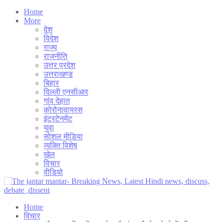
Home
More
देश
विदेश
राज्य
राजनीति
उत्तर प्रदेश
उत्तराखण्ड
बिहार
दिल्ली एनसीआर
गांव देहात
कोरोनावायरस
इंटरटेनमेंट
युवा
सोशल मीडिया
व्यक्ति विशेष
खेल
विचार
वीडियो
Home
विचार