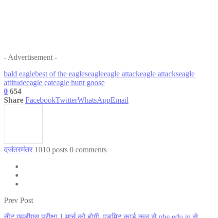
- Advertisement -
bald eagle
best of the eagles
eagle
eagle attack
eagle attacks
eagle
attitude
eagle eat
eagle hunt goose
0
654
Share
Facebook
Twitter
WhatsApp
Email
दजंतरमंतर
1010 posts
0 comments
Prev Post
नीट एमडीएस परीक्षा 1 मार्च को होगी, एडमिट कार्ड कल से nbe.edu.in से