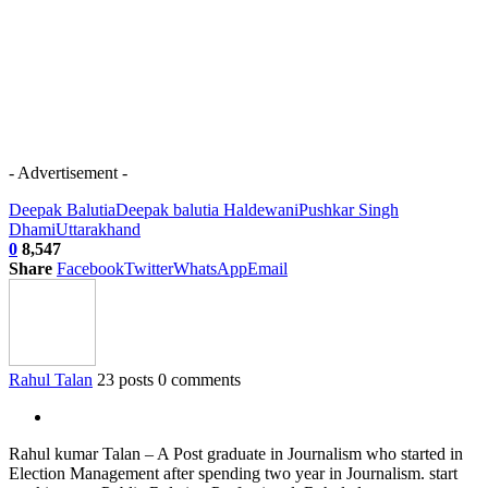
- Advertisement -
Deepak Balutia
Deepak balutia Haldewani
Pushkar Singh
Dhami
Uttarakhand
0
8,547
Share
Facebook
Twitter
WhatsApp
Email
Rahul Talan
23 posts
0 comments
Rahul kumar Talan – A Post graduate in Journalism who started in
Election Management after spending two year in Journalism. start