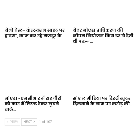
ग्रेनो वेस्ट- कंस्ट्रक्शन साइट पर
ग्रेटर नोएडा प्राधिकरण की
हादसा, काम कर रहे मजदूर के…
जीएम नियोजन किस डर से देती
थी पंकज…
नोएडा -एनसीआर में राहगीरों
सोशल मीडिया पर डिस्ट्रीब्युटर
को कार में लिफ्ट देकर लूटने
दिलवाने के नाम पर करोड़ की…
वाले…
PREV
NEXT
1 of 107