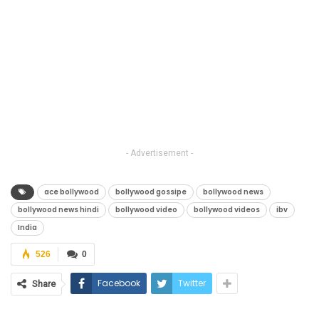
- Advertisement -
ace bollywood
bollywood gossipe
bollywood news
bollywood news hindi
bollywood video
bollywood videos
ibv
India
526
0
Facebook
Twitter
Share