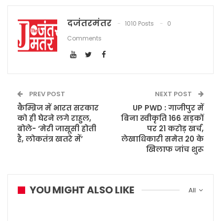
दजंतरमंतर
1010 Posts
0
Comments
PREV POST
NEXT POST
कैम्ब्रिज में भारत सरकार
UP PWD : गाजीपुर में
को ही घेरने लगे राहुल,
बिना स्वीकृति 166 सड़कों
बोले- ‘मेरी जासूसी होती
पर 21 करोड़ खर्च,
है, लोकतंत्र खतरे में’
लेखाधिकारी समेत 20 के
खिलाफ जांच शुरू
YOU MIGHT ALSO LIKE
All