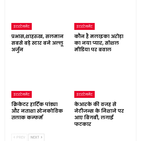
इंटरटेनमेंट
इंटरटेनमेंट
प्रभास,शाहरुख, सलमान
कौन है मलाइका अरोड़ा
सबसे बड़े स्टार बने अल्लू
का नया प्यार, सोशल
अर्जुन
मीडिया पर बवाल
इंटरटेनमेंट
इंटरटेनमेंट
क्रिकेटर हार्दिक पांड्या
केआरके की वजह से
और नताशा स्टेनकोविक
नेटीजन्स के निशाने पर
तलाक कन्फर्म
आए बिगबी, लगाई
फटकार
PREV
NEXT