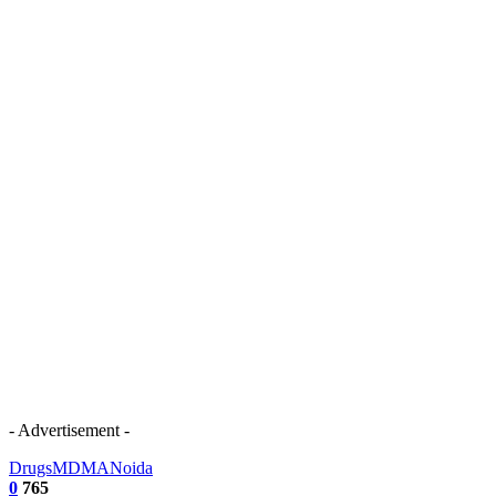
- Advertisement -
Drugs
MDMA
Noida
0
765