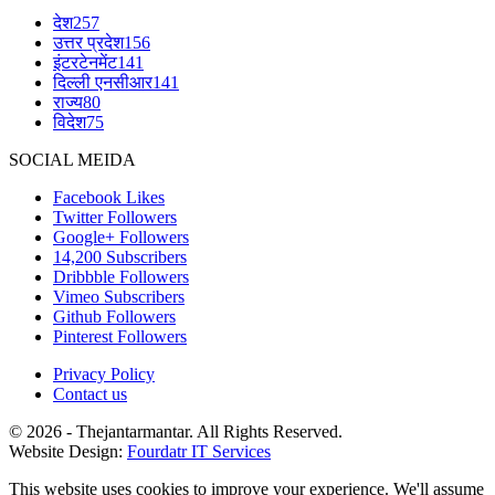
देश
257
उत्तर प्रदेश
156
इंटरटेनमेंट
141
दिल्ली एनसीआर
141
राज्य
80
विदेश
75
SOCIAL MEIDA
Facebook
Likes
Twitter
Followers
Google+
Followers
14,200
Subscribers
Dribbble
Followers
Vimeo
Subscribers
Github
Followers
Pinterest
Followers
Privacy Policy
Contact us
© 2026 - Thejantarmantar. All Rights Reserved.
Website Design:
Fourdatr IT Services
This website uses cookies to improve your experience. We'll assume