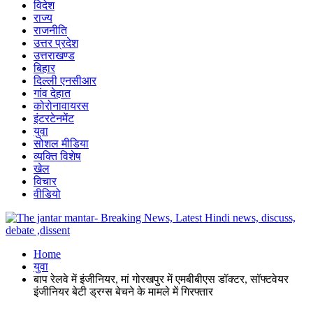
विदेश
राज्य
राजनीति
उत्तर प्रदेश
उत्तराखण्ड
बिहार
दिल्ली एनसीआर
गांव देहात
कोरोनावायरस
इंटरटेनमेंट
युवा
सोशल मीडिया
व्यक्ति विशेष
खेल
विचार
वीडियो
Home
युवा
बाप रेलवे में इंजीनियर, मां गोरखपुर में एमबीबीएस डॉक्टर, सॉफ्टवेयर
इंजीनियर बेटी ड्रग्स बेचने के मामले में गिरफ्तार