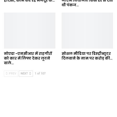
हादसा, काम कर रहे मजदूर के…
जीएम नियोजन किस डर से देती
थी पंकज…
नोएडा -एनसीआर में राहगीरों
सोशल मीडिया पर डिस्ट्रीब्युटर
को कार में लिफ्ट देकर लूटने
दिलवाने के नाम पर करोड़ की…
वाले…
PREV
NEXT
1 of 107