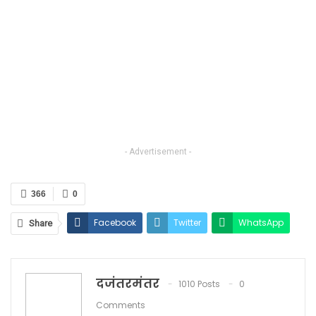
- Advertisement -
366
0
Facebook
Twitter
WhatsApp
Share
Email
दजंतरमंतर
1010 Posts
0
Comments