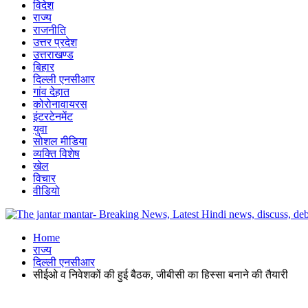
विदेश
राज्य
राजनीति
उत्तर प्रदेश
उत्तराखण्ड
बिहार
दिल्ली एनसीआर
गांव देहात
कोरोनावायरस
इंटरटेनमेंट
युवा
सोशल मीडिया
व्यक्ति विशेष
खेल
विचार
वीडियो
Home
राज्य
दिल्ली एनसीआर
सीईओ व निवेशकों की हुई बैठक, जीबीसी का हिस्सा बनाने की तैयारी