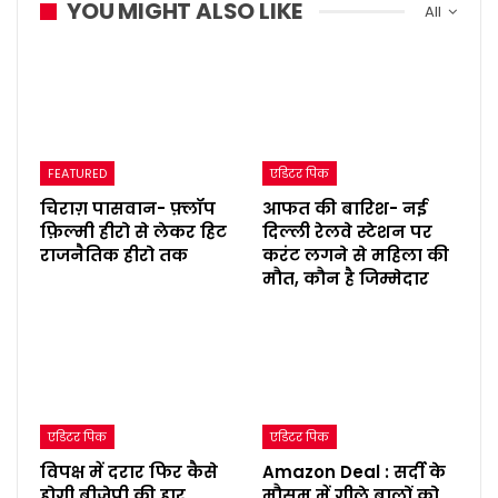
YOU MIGHT ALSO LIKE
All
FEATURED
एडिटर पिक
चिराग़ पासवान- फ़्लॉप
आफत की बारिश- नई
फ़िल्मी हीरो से लेकर हिट
दिल्ली रेलवे स्टेशन पर
राजनैतिक हीरो तक
करंट लगने से महिला की
मौत, कौन है जिम्मेदार
एडिटर पिक
एडिटर पिक
विपक्ष में दरार फिर कैसे
Amazon Deal : सर्दी के
होगी बीजेपी की हार
मौसम में गीले बालों को