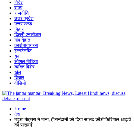
विदेश
राज्य
राजनीति
उत्तर प्रदेश
उत्तराखण्ड
बिहार
दिल्ली एनसीआर
गांव देहात
कोरोनावायरस
इंटरटेनमेंट
युवा
सोशल मीडिया
व्यक्ति विशेष
खेल
विचार
वीडियो
Home
देश
महुआ मोइत्रा ने माना, हीरानंदानी को दिया सांसद कीऑफिशियल आईडी
का पासवर्ड