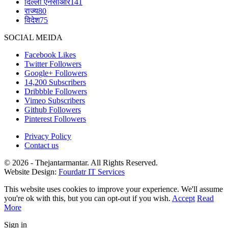
दिल्ली एनसीआर
141
राज्य
80
विदेश
75
SOCIAL MEIDA
Facebook
Likes
Twitter
Followers
Google+
Followers
14,200
Subscribers
Dribbble
Followers
Vimeo
Subscribers
Github
Followers
Pinterest
Followers
Privacy Policy
Contact us
© 2026 - Thejantarmantar. All Rights Reserved.
Website Design:
Fourdatr IT Services
This website uses cookies to improve your experience. We'll assume
you're ok with this, but you can opt-out if you wish.
Accept
Read
More
Sign in