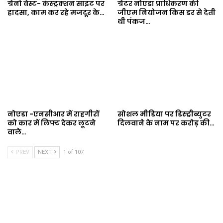
ग्रेनो वेस्ट- कंस्ट्रक्शन साइट पर
ग्रेटर नोएडा प्राधिकरण की
हादसा, काम कर रहे मजदूर के…
जीएम नियोजन किस डर से देती
थी पंकज…
नोएडा -एनसीआर में राहगीरों
सोशल मीडिया पर डिस्ट्रीब्युटर
को कार में लिफ्ट देकर लूटने
दिलवाने के नाम पर करोड़ की…
वाले…
PREV
NEXT
1 of 107