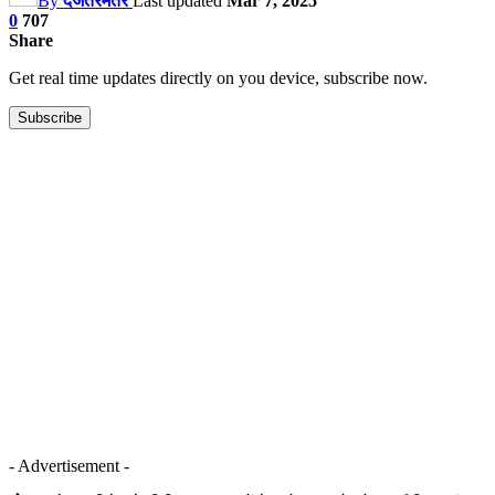
By
दजंतरमंतर
Last updated
Mar 7, 2025
0
707
Share
Get real time updates directly on you device, subscribe now.
Subscribe
- Advertisement -