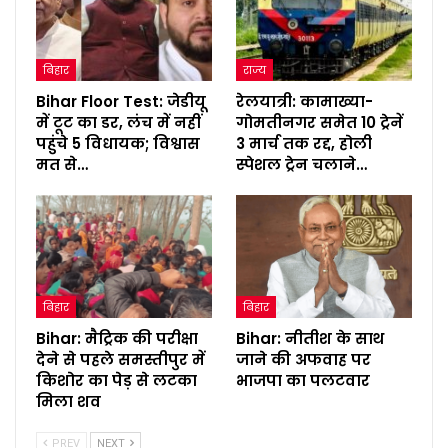
बिहार
राज्य
Bihar Floor Test: जेडीयू
रेलयात्री: कामाख्या-
में टूट का डर, लंच में नहीं
गोमतीनगर समेत 10 ट्रेनें
पहुंचे 5 विधायक; विश्वास
3 मार्च तक रद्द, होली
मत से…
स्पेशल ट्रेन चलाने…
बिहार
बिहार
Bihar: मैट्रिक की परीक्षा
Bihar: नीतीश के साथ
देने से पहले समस्तीपुर में
जाने की अफवाह पर
किशोर का पेड़ से लटका
भाजपा का पलटवार
मिला शव
PREV
NEXT