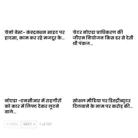
ग्रेनो वेस्ट- कंस्ट्रक्शन साइट पर
ग्रेटर नोएडा प्राधिकरण की
हादसा, काम कर रहे मजदूर के…
जीएम नियोजन किस डर से देती
थी पंकज…
नोएडा -एनसीआर में राहगीरों
सोशल मीडिया पर डिस्ट्रीब्युटर
को कार में लिफ्ट देकर लूटने
दिलवाने के नाम पर करोड़ की…
वाले…
PREV
NEXT
1 of 107