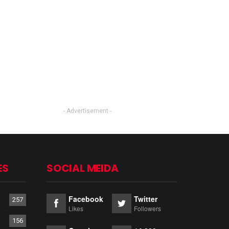
- Advertisement -
ES
SOCIAL MEIDA
Facebook
Twitter
257
Likes
Followers
156