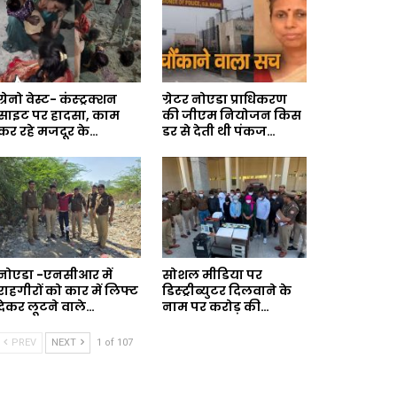
ग्रेनो वेस्ट- कंस्ट्रक्शन
ग्रेटर नोएडा प्राधिकरण
साइट पर हादसा, काम
की जीएम नियोजन किस
कर रहे मजदूर के…
डर से देती थी पंकज…
नोएडा -एनसीआर में
सोशल मीडिया पर
राहगीरों को कार में लिफ्ट
डिस्ट्रीब्युटर दिलवाने के
देकर लूटने वाले…
नाम पर करोड़ की…
PREV
NEXT
1 of 107