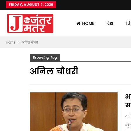
FRIDAY, AUGUST 7, 2026
HOME
देश
वि
Home
अनिल चौधरी
Browsing Tag
अनिल चौधरी
आ
स
दज
नई 