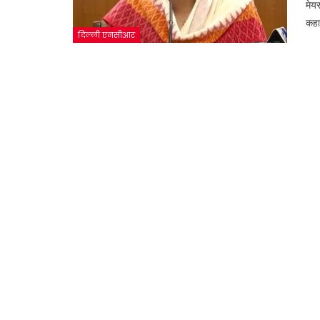
मेय
कहा
दिल्ली एनसीआर