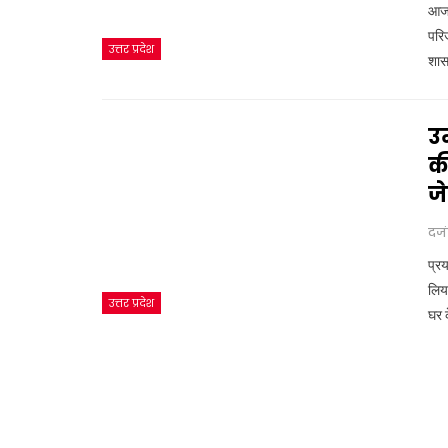
आजम
परिज
उत्तर प्रदेश
शासन
उ
की
ज
दज
प्र
लिय
उत्तर प्रदेश
घर 