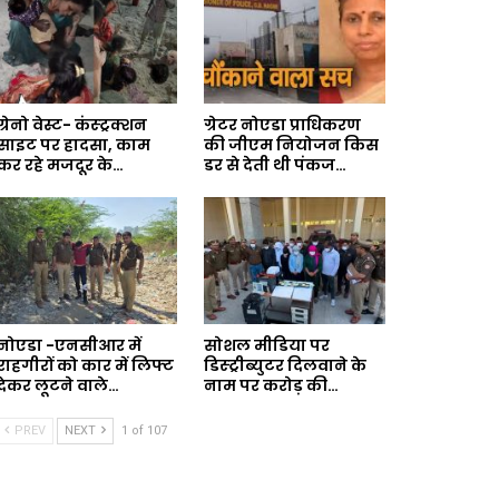
ग्रेनो वेस्ट- कंस्ट्रक्शन
ग्रेटर नोएडा प्राधिकरण
साइट पर हादसा, काम
की जीएम नियोजन किस
कर रहे मजदूर के…
डर से देती थी पंकज…
नोएडा -एनसीआर में
सोशल मीडिया पर
राहगीरों को कार में लिफ्ट
डिस्ट्रीब्युटर दिलवाने के
देकर लूटने वाले…
नाम पर करोड़ की…
PREV
NEXT
1 of 107