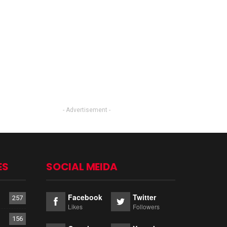
- Advertisement -
ES
SOCIAL MEIDA
Facebook
Twitter
257
Likes
Followers
156