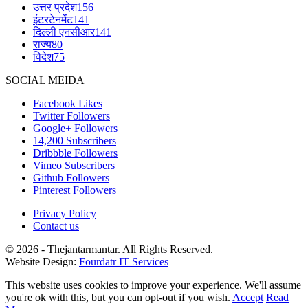
उत्तर प्रदेश
156
इंटरटेनमेंट
141
दिल्ली एनसीआर
141
राज्य
80
विदेश
75
SOCIAL MEIDA
Facebook
Likes
Twitter
Followers
Google+
Followers
14,200
Subscribers
Dribbble
Followers
Vimeo
Subscribers
Github
Followers
Pinterest
Followers
Privacy Policy
Contact us
© 2026 - Thejantarmantar. All Rights Reserved.
Website Design:
Fourdatr IT Services
This website uses cookies to improve your experience. We'll assume
you're ok with this, but you can opt-out if you wish.
Accept
Read