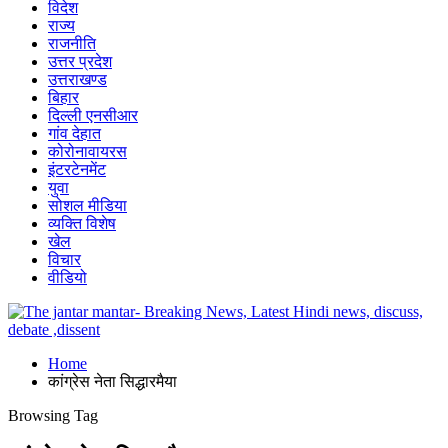
विदेश
राज्य
राजनीति
उत्तर प्रदेश
उत्तराखण्ड
बिहार
दिल्ली एनसीआर
गांव देहात
कोरोनावायरस
इंटरटेनमेंट
युवा
सोशल मीडिया
व्यक्ति विशेष
खेल
विचार
वीडियो
Home
कांग्रेस नेता सिद्धारमैया
Browsing Tag