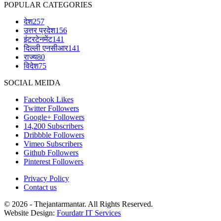
POPULAR CATEGORIES
देश
257
उत्तर प्रदेश
156
इंटरटेनमेंट
141
दिल्ली एनसीआर
141
राज्य
80
विदेश
75
SOCIAL MEIDA
Facebook
Likes
Twitter
Followers
Google+
Followers
14,200
Subscribers
Dribbble
Followers
Vimeo
Subscribers
Github
Followers
Pinterest
Followers
Privacy Policy
Contact us
© 2026 - Thejantarmantar. All Rights Reserved.
Website Design:
Fourdatr IT Services