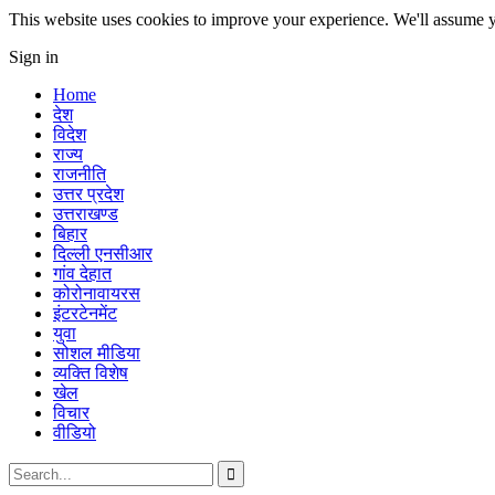
This website uses cookies to improve your experience. We'll assume yo
Sign in
Home
देश
विदेश
राज्य
राजनीति
उत्तर प्रदेश
उत्तराखण्ड
बिहार
दिल्ली एनसीआर
गांव देहात
कोरोनावायरस
इंटरटेनमेंट
युवा
सोशल मीडिया
व्यक्ति विशेष
खेल
विचार
वीडियो