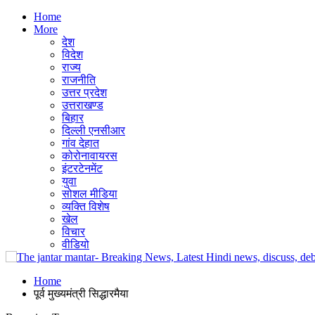
Home
More
देश
विदेश
राज्य
राजनीति
उत्तर प्रदेश
उत्तराखण्ड
बिहार
दिल्ली एनसीआर
गांव देहात
कोरोनावायरस
इंटरटेनमेंट
युवा
सोशल मीडिया
व्यक्ति विशेष
खेल
विचार
वीडियो
Home
पूर्व मुख्यमंत्री सिद्धारमैया