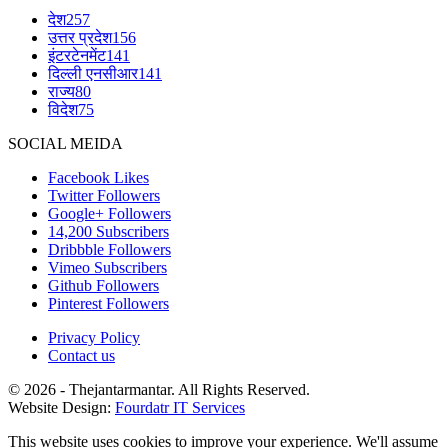
देश
257
उत्तर प्रदेश
156
इंटरटेनमेंट
141
दिल्ली एनसीआर
141
राज्य
80
विदेश
75
SOCIAL MEIDA
Facebook
Likes
Twitter
Followers
Google+
Followers
14,200
Subscribers
Dribbble
Followers
Vimeo
Subscribers
Github
Followers
Pinterest
Followers
Privacy Policy
Contact us
© 2026 - Thejantarmantar. All Rights Reserved.
Website Design:
Fourdatr IT Services
This website uses cookies to improve your experience. We'll assume