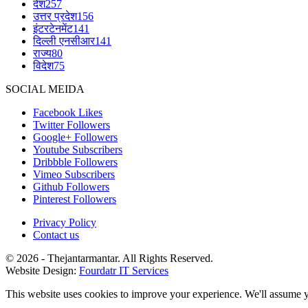
देश
257
उत्तर प्रदेश
156
इंटरटेनमेंट
141
दिल्ली एनसीआर
141
राज्य
80
विदेश
75
SOCIAL MEIDA
Facebook
Likes
Twitter
Followers
Google+
Followers
Youtube
Subscribers
Dribbble
Followers
Vimeo
Subscribers
Github
Followers
Pinterest
Followers
Privacy Policy
Contact us
© 2026 - Thejantarmantar. All Rights Reserved.
Website Design:
Fourdatr IT Services
This website uses cookies to improve your experience. We'll assume yo