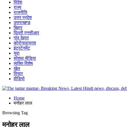
विदेश
राज्य
राजनीति
उत्तर प्रदेश
उत्तराखण्ड
बिहार
दिल्ली एनसीआर
गांव देहात
कोरोनावायरस
इंटरटेनमेंट
युवा
सोशल मीडिया
व्यक्ति विशेष
खेल
विचार
वीडियो
Home
मनोहर लाल
Browsing Tag
मनोहर लाल