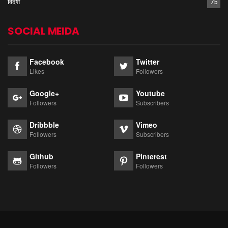
विदेश
75
SOCIAL MEIDA
Facebook
Twitter
Likes
Followers
Google+
Youtube
Followers
Subscribers
Dribbble
Vimeo
Followers
Subscribers
Github
Pinterest
Followers
Followers