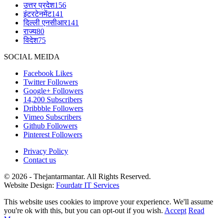
उत्तर प्रदेश
156
इंटरटेनमेंट
141
दिल्ली एनसीआर
141
राज्य
80
विदेश
75
SOCIAL MEIDA
Facebook
Likes
Twitter
Followers
Google+
Followers
14,200
Subscribers
Dribbble
Followers
Vimeo
Subscribers
Github
Followers
Pinterest
Followers
Privacy Policy
Contact us
© 2026 - Thejantarmantar. All Rights Reserved.
Website Design:
Fourdatr IT Services
This website uses cookies to improve your experience. We'll assume
you're ok with this, but you can opt-out if you wish.
Accept
Read