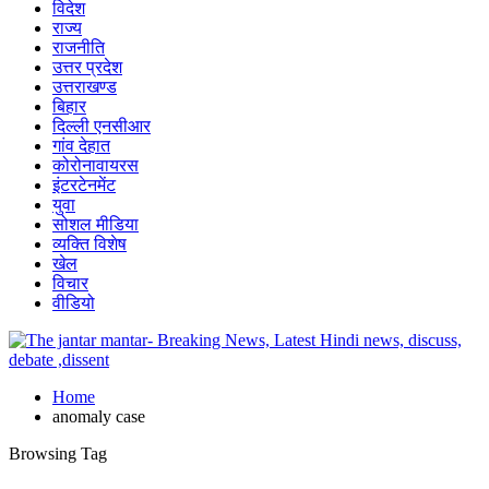
विदेश
राज्य
राजनीति
उत्तर प्रदेश
उत्तराखण्ड
बिहार
दिल्ली एनसीआर
गांव देहात
कोरोनावायरस
इंटरटेनमेंट
युवा
सोशल मीडिया
व्यक्ति विशेष
खेल
विचार
वीडियो
Home
anomaly case
Browsing Tag