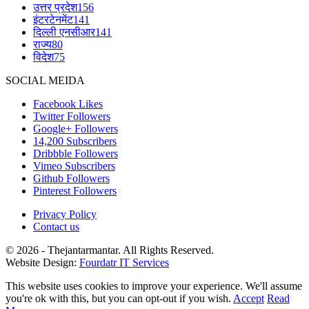
उत्तर प्रदेश
156
इंटरटेनमेंट
141
दिल्ली एनसीआर
141
राज्य
80
विदेश
75
SOCIAL MEIDA
Facebook
Likes
Twitter
Followers
Google+
Followers
14,200
Subscribers
Dribbble
Followers
Vimeo
Subscribers
Github
Followers
Pinterest
Followers
Privacy Policy
Contact us
© 2026 - Thejantarmantar. All Rights Reserved.
Website Design:
Fourdatr IT Services
This website uses cookies to improve your experience. We'll assume
you're ok with this, but you can opt-out if you wish.
Accept
Read