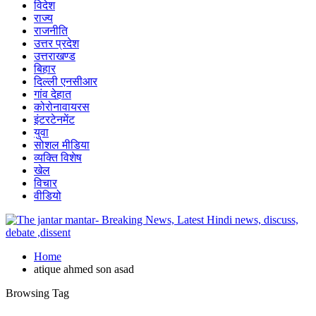
विदेश
राज्य
राजनीति
उत्तर प्रदेश
उत्तराखण्ड
बिहार
दिल्ली एनसीआर
गांव देहात
कोरोनावायरस
इंटरटेनमेंट
युवा
सोशल मीडिया
व्यक्ति विशेष
खेल
विचार
वीडियो
Home
atique ahmed son asad
Browsing Tag