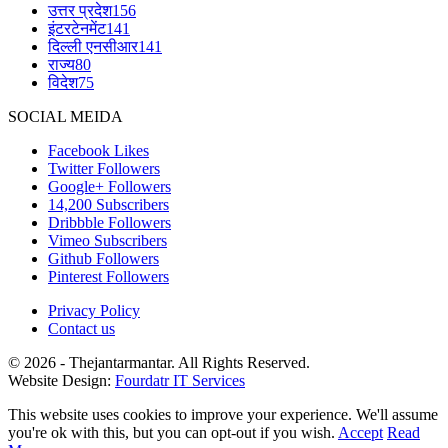
उत्तर प्रदेश
156
इंटरटेनमेंट
141
दिल्ली एनसीआर
141
राज्य
80
विदेश
75
SOCIAL MEIDA
Facebook
Likes
Twitter
Followers
Google+
Followers
14,200
Subscribers
Dribbble
Followers
Vimeo
Subscribers
Github
Followers
Pinterest
Followers
Privacy Policy
Contact us
© 2026 - Thejantarmantar. All Rights Reserved.
Website Design:
Fourdatr IT Services
This website uses cookies to improve your experience. We'll assume
you're ok with this, but you can opt-out if you wish.
Accept
Read