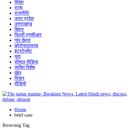
विदेश
राज्य
राजनीति
उत्तर प्रदेश
उत्तराखण्ड
बिहार
दिल्ली एनसीआर
गांव देहात
कोरोनावायरस
इंटरटेनमेंट
युवा
सोशल मीडिया
व्यक्ति विशेष
खेल
विचार
वीडियो
Home
brief case
Browsing Tag