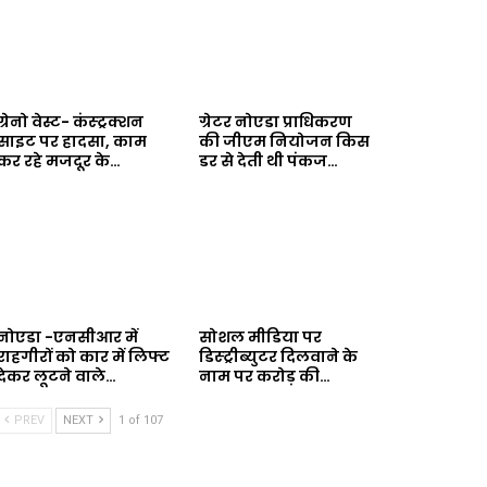
ग्रेनो वेस्ट- कंस्ट्रक्शन
ग्रेटर नोएडा प्राधिकरण
साइट पर हादसा, काम
की जीएम नियोजन किस
कर रहे मजदूर के…
डर से देती थी पंकज…
नोएडा -एनसीआर में
सोशल मीडिया पर
राहगीरों को कार में लिफ्ट
डिस्ट्रीब्युटर दिलवाने के
देकर लूटने वाले…
नाम पर करोड़ की…
PREV
NEXT
1 of 107