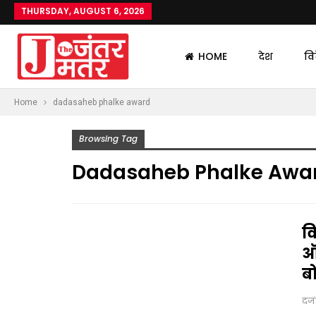
THURSDAY, AUGUST 6, 2026
HOME
देश
वि
Home
dadasaheb phalke award
Browsing Tag
Dadasaheb Phalke Awa
वि
ऑस
ब
दज