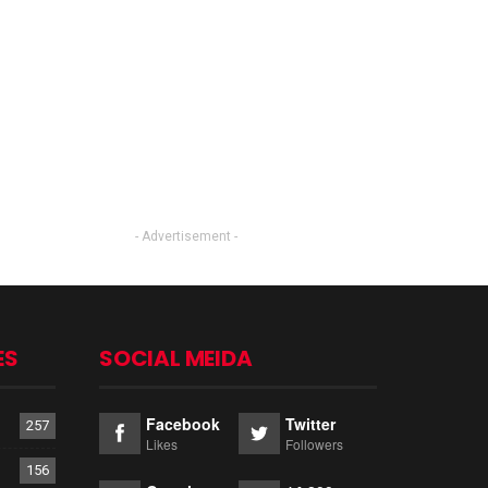
- Advertisement -
ES
SOCIAL MEIDA
Facebook
Twitter
257
Likes
Followers
156