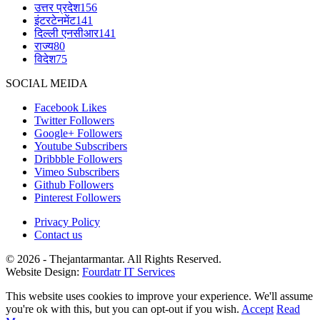
उत्तर प्रदेश
156
इंटरटेनमेंट
141
दिल्ली एनसीआर
141
राज्य
80
विदेश
75
SOCIAL MEIDA
Facebook
Likes
Twitter
Followers
Google+
Followers
Youtube
Subscribers
Dribbble
Followers
Vimeo
Subscribers
Github
Followers
Pinterest
Followers
Privacy Policy
Contact us
© 2026 - Thejantarmantar. All Rights Reserved.
Website Design:
Fourdatr IT Services
This website uses cookies to improve your experience. We'll assume
you're ok with this, but you can opt-out if you wish.
Accept
Read