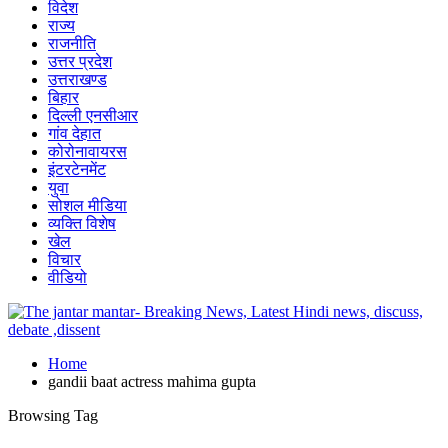
विदेश
राज्य
राजनीति
उत्तर प्रदेश
उत्तराखण्ड
बिहार
दिल्ली एनसीआर
गांव देहात
कोरोनावायरस
इंटरटेनमेंट
युवा
सोशल मीडिया
व्यक्ति विशेष
खेल
विचार
वीडियो
Home
gandii baat actress mahima gupta
Browsing Tag