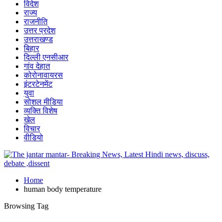
विदेश
राज्य
राजनीति
उत्तर प्रदेश
उत्तराखण्ड
बिहार
दिल्ली एनसीआर
गांव देहात
कोरोनावायरस
इंटरटेनमेंट
युवा
सोशल मीडिया
व्यक्ति विशेष
खेल
विचार
वीडियो
Home
human body temperature
Browsing Tag