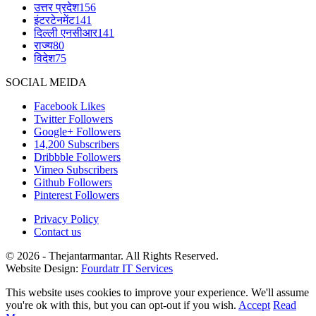
उत्तर प्रदेश
156
इंटरटेनमेंट
141
दिल्ली एनसीआर
141
राज्य
80
विदेश
75
SOCIAL MEIDA
Facebook
Likes
Twitter
Followers
Google+
Followers
14,200
Subscribers
Dribbble
Followers
Vimeo
Subscribers
Github
Followers
Pinterest
Followers
Privacy Policy
Contact us
© 2026 - Thejantarmantar. All Rights Reserved.
Website Design:
Fourdatr IT Services
This website uses cookies to improve your experience. We'll assume
you're ok with this, but you can opt-out if you wish.
Accept
Read