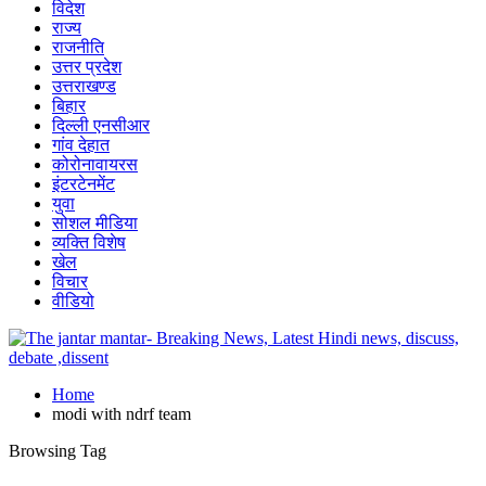
विदेश
राज्य
राजनीति
उत्तर प्रदेश
उत्तराखण्ड
बिहार
दिल्ली एनसीआर
गांव देहात
कोरोनावायरस
इंटरटेनमेंट
युवा
सोशल मीडिया
व्यक्ति विशेष
खेल
विचार
वीडियो
Home
modi with ndrf team
Browsing Tag