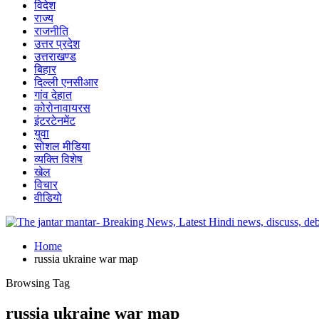
विदेश
राज्य
राजनीति
उत्तर प्रदेश
उत्तराखण्ड
बिहार
दिल्ली एनसीआर
गांव देहात
कोरोनावायरस
इंटरटेनमेंट
युवा
सोशल मीडिया
व्यक्ति विशेष
खेल
विचार
वीडियो
Home
russia ukraine war map
Browsing Tag
russia ukraine war map