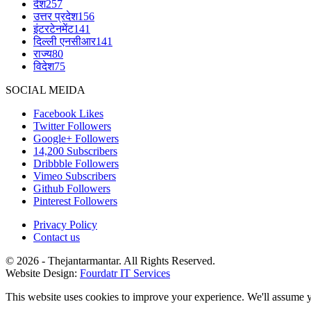
देश
257
उत्तर प्रदेश
156
इंटरटेनमेंट
141
दिल्ली एनसीआर
141
राज्य
80
विदेश
75
SOCIAL MEIDA
Facebook
Likes
Twitter
Followers
Google+
Followers
14,200
Subscribers
Dribbble
Followers
Vimeo
Subscribers
Github
Followers
Pinterest
Followers
Privacy Policy
Contact us
© 2026 - Thejantarmantar. All Rights Reserved.
Website Design:
Fourdatr IT Services
This website uses cookies to improve your experience. We'll assume yo