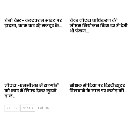
ग्रेनो वेस्ट- कंस्ट्रक्शन साइट पर
ग्रेटर नोएडा प्राधिकरण की
हादसा, काम कर रहे मजदूर के…
जीएम नियोजन किस डर से देती
थी पंकज…
नोएडा -एनसीआर में राहगीरों
सोशल मीडिया पर डिस्ट्रीब्युटर
को कार में लिफ्ट देकर लूटने
दिलवाने के नाम पर करोड़ की…
वाले…
PREV
NEXT
1 of 107