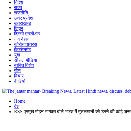
विदेश
राज्य
राजनीति
उत्तर प्रदेश
उत्तराखण्ड
बिहार
दिल्ली एनसीआर
गांव देहात
कोरोनावायरस
इंटरटेनमेंट
युवा
सोशल मीडिया
व्यक्ति विशेष
खेल
विचार
वीडियो
Home
देश
RSS प्रमुख मोहन भागवत बोले भारत में मुसलमानों को डरने की कोई ज़रू