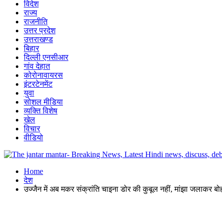
विदेश
राज्य
राजनीति
उत्तर प्रदेश
उत्तराखण्ड
बिहार
दिल्ली एनसीआर
गांव देहात
कोरोनावायरस
इंटरटेनमेंट
युवा
सोशल मीडिया
व्यक्ति विशेष
खेल
विचार
वीडियो
Home
देश
उज्जैन में अब मकर संक्रांति चाइना डोर की कुबूल नहीं, मांझा जलाकर ब