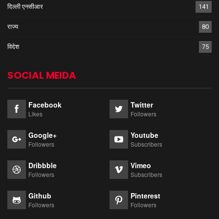
दिल्ली एनसीआर
141
राज्य
80
विदेश
75
SOCIAL MEIDA
Facebook
Twitter
Likes
Followers
Google+
Youtube
Followers
Subscribers
Dribbble
Vimeo
Followers
Subscribers
Github
Pinterest
Followers
Followers