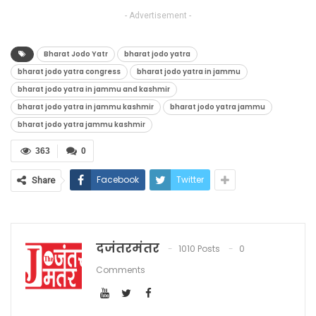
- Advertisement -
Bharat Jodo Yatr
bharat jodo yatra
bharat jodo yatra congress
bharat jodo yatra in jammu
bharat jodo yatra in jammu and kashmir
bharat jodo yatra in jammu kashmir
bharat jodo yatra jammu
bharat jodo yatra jammu kashmir
363
0
Facebook
Twitter
Share
दजंतरमंतर
1010 Posts
0
Comments