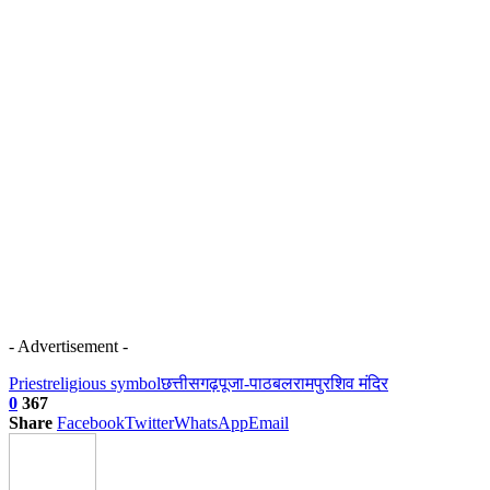
- Advertisement -
Priest
religious symbol
छत्तीसगढ़
पूजा-पाठ
बलरामपुर
शिव मंदिर
0
367
Share
Facebook
Twitter
WhatsApp
Email