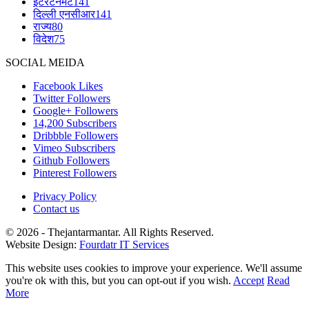
इंटरटेनमेंट
141
दिल्ली एनसीआर
141
राज्य
80
विदेश
75
SOCIAL MEIDA
Facebook
Likes
Twitter
Followers
Google+
Followers
14,200
Subscribers
Dribbble
Followers
Vimeo
Subscribers
Github
Followers
Pinterest
Followers
Privacy Policy
Contact us
© 2026 - Thejantarmantar. All Rights Reserved.
Website Design:
Fourdatr IT Services
This website uses cookies to improve your experience. We'll assume
you're ok with this, but you can opt-out if you wish.
Accept
Read
More