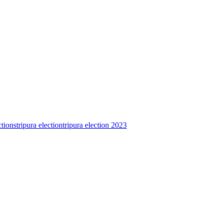
ctions
tripura election
tripura election 2023