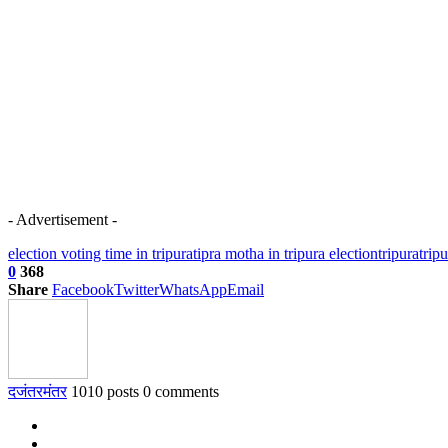
- Advertisement -
election voting time in tripura
tipra motha in tripura election
tripura
trip
0
368
Share
Facebook
Twitter
WhatsApp
Email
दजंतरमंतर
1010 posts
0 comments