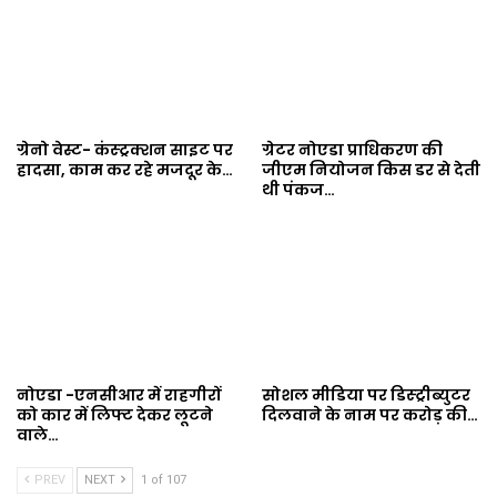
ग्रेनो वेस्ट- कंस्ट्रक्शन साइट पर
ग्रेटर नोएडा प्राधिकरण की
हादसा, काम कर रहे मजदूर के…
जीएम नियोजन किस डर से देती
थी पंकज…
नोएडा -एनसीआर में राहगीरों
सोशल मीडिया पर डिस्ट्रीब्युटर
को कार में लिफ्ट देकर लूटने
दिलवाने के नाम पर करोड़ की…
वाले…
PREV
NEXT
1 of 107