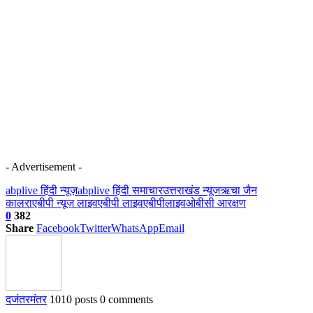
- Advertisement -
abplive हिंदी न्यूज़
abplive हिंदी समाचार
उत्तराखंड न्यूज
ऋचा जैन
कालरा
एबीपी न्यूज़ लाइव
एबीपी लाइव
एबीपीलाइव
ओबीसी आरक्षण
0
382
Share
Facebook
Twitter
WhatsApp
Email
दजंतरमंतर
1010 posts
0 comments