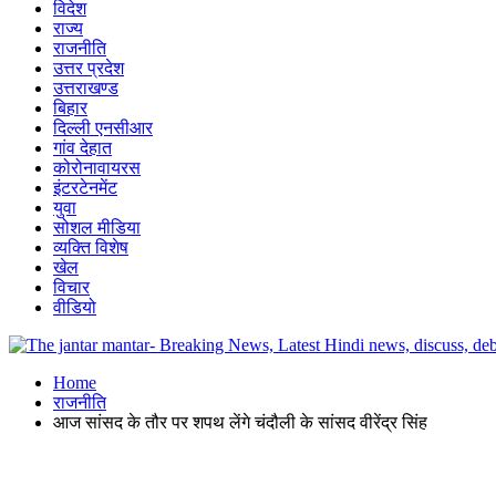
विदेश
राज्य
राजनीति
उत्तर प्रदेश
उत्तराखण्ड
बिहार
दिल्ली एनसीआर
गांव देहात
कोरोनावायरस
इंटरटेनमेंट
युवा
सोशल मीडिया
व्यक्ति विशेष
खेल
विचार
वीडियो
Home
राजनीति
आज सांसद के तौर पर शपथ लेंगे चंदौली के सांसद वीरेंद्र सिंह