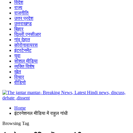
विदेश
राज्य
राजनीति
उत्तर प्रदेश
उत्तराखण्ड
बिहार
दिल्ली एनसीआर
गांव देहात
कोरोनावायरस
इंटरटेनमेंट
युवा
सोशल मीडिया
व्यक्ति विशेष
खेल
विचार
वीडियो
Home
इंटरनेशनल मीडिया में राहुल गांधी
Browsing Tag