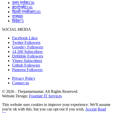
उत्तर प्रदेश
156
इंटरटेनमेंट
141
दिल्ली एनसीआर
141
राज्य
80
विदेश
75
SOCIAL MEIDA
Facebook
Likes
Twitter
Followers
Google+
Followers
14,200
Subscribers
Dribbble
Followers
Vimeo
Subscribers
Github
Followers
Pinterest
Followers
Privacy Policy
Contact us
© 2026 - Thejantarmantar. All Rights Reserved.
Website Design:
Fourdatr IT Services
This website uses cookies to improve your experience. We'll assume
you're ok with this, but you can opt-out if you wish.
Accept
Read