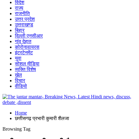
विदेश
राज्य
राजनीति
उत्तर प्रदेश
उत्तराखण्ड
बिहार
दिल्ली एनसीआर
गांव देहात
कोरोनावायरस
इंटरटेनमेंट
युवा
सोशल मीडिया
व्यक्ति विशेष
खेल
विचार
वीडियो
Home
छत्तीसगढ़ प्रभारी कुमारी शैलजा
Browsing Tag