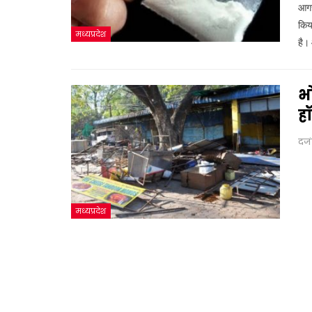
आगर
किय
मध्यप्रदेश
है।
भो
ह
दज
मध्यप्रदेश