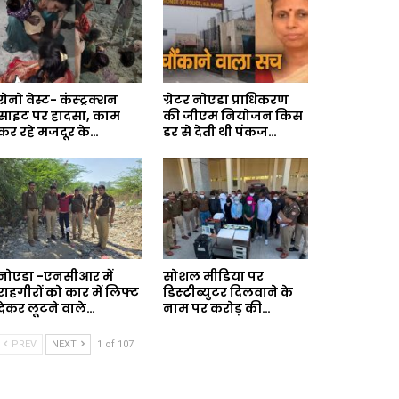
ग्रेनो वेस्ट- कंस्ट्रक्शन
ग्रेटर नोएडा प्राधिकरण
साइट पर हादसा, काम
की जीएम नियोजन किस
कर रहे मजदूर के…
डर से देती थी पंकज…
नोएडा -एनसीआर में
सोशल मीडिया पर
राहगीरों को कार में लिफ्ट
डिस्ट्रीब्युटर दिलवाने के
देकर लूटने वाले…
नाम पर करोड़ की…
PREV
NEXT
1 of 107