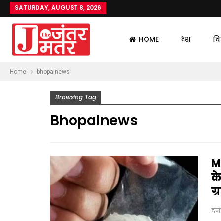
SATURDAY, AUGUST 8, 2026
HOME
देश
वि
Home
bhopalnews
Browsing Tag
Bhopalnews
M
के
ग
दज