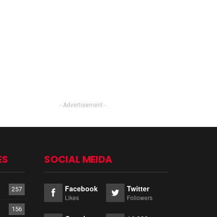
- Advertisement -
ES
SOCIAL MEIDA
Facebook
Twitter
257
Likes
Followers
156