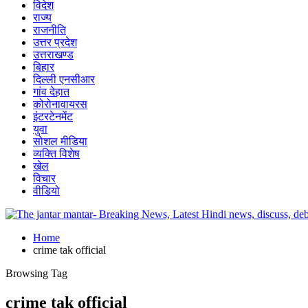
विदेश
राज्य
राजनीति
उत्तर प्रदेश
उत्तराखण्ड
बिहार
दिल्ली एनसीआर
गांव देहात
कोरोनावायरस
इंटरटेनमेंट
युवा
सोशल मीडिया
व्यक्ति विशेष
खेल
विचार
वीडियो
Home
crime tak official
Browsing Tag
crime tak official