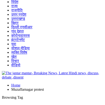
विदेश
राज्य
राजनीति
उत्तर प्रदेश
उत्तराखण्ड
बिहार
दिल्ली एनसीआर
गांव देहात
कोरोनावायरस
इंटरटेनमेंट
युवा
सोशल मीडिया
व्यक्ति विशेष
खेल
विचार
वीडियो
Home
Muzaffarnagar protest
Browsing Tag