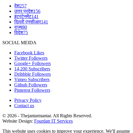
देश
257
उत्तर प्रदेश
156
इंटरटेनमेंट
141
दिल्ली एनसीआर
141
राज्य
80
विदेश
75
SOCIAL MEIDA
Facebook
Likes
Twitter
Followers
Google+
Followers
14,200
Subscribers
Dribbble
Followers
Vimeo
Subscribers
Github
Followers
Pinterest
Followers
Privacy Policy
Contact us
© 2026 - Thejantarmantar. All Rights Reserved.
Website Design:
Fourdatr IT Services
This website uses cookies to improve your experience. We'll assume