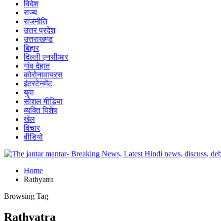
विदेश
राज्य
राजनीति
उत्तर प्रदेश
उत्तराखण्ड
बिहार
दिल्ली एनसीआर
गांव देहात
कोरोनावायरस
इंटरटेनमेंट
युवा
सोशल मीडिया
व्यक्ति विशेष
खेल
विचार
वीडियो
Home
Rathyatra
Browsing Tag
Rathyatra