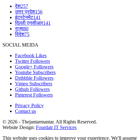
देश
257
उत्तर प्रदेश
156
इंटरटेनमेंट
141
दिल्ली एनसीआर
141
राज्य
80
विदेश
75
SOCIAL MEIDA
Facebook
Likes
Twitter
Followers
Google+
Followers
Youtube
Subscribers
Dribbble
Followers
Vimeo
Subscribers
Github
Followers
Pinterest
Followers
Privacy Policy
Contact us
© 2026 - Thejantarmantar. All Rights Reserved.
Website Design:
Fourdatr IT Services
This website uses cookies to improve your experience. We'll assume