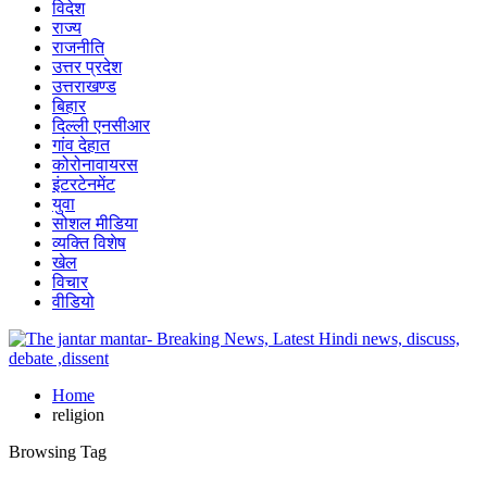
विदेश
राज्य
राजनीति
उत्तर प्रदेश
उत्तराखण्ड
बिहार
दिल्ली एनसीआर
गांव देहात
कोरोनावायरस
इंटरटेनमेंट
युवा
सोशल मीडिया
व्यक्ति विशेष
खेल
विचार
वीडियो
Home
religion
Browsing Tag