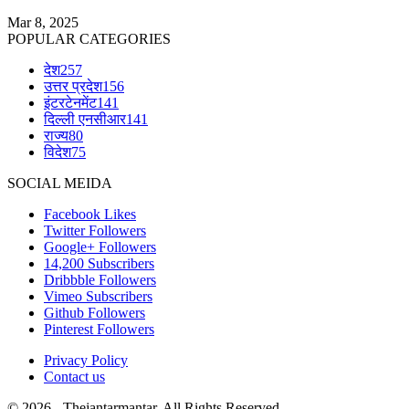
Mar 8, 2025
POPULAR CATEGORIES
देश
257
उत्तर प्रदेश
156
इंटरटेनमेंट
141
दिल्ली एनसीआर
141
राज्य
80
विदेश
75
SOCIAL MEIDA
Facebook
Likes
Twitter
Followers
Google+
Followers
14,200
Subscribers
Dribbble
Followers
Vimeo
Subscribers
Github
Followers
Pinterest
Followers
Privacy Policy
Contact us
© 2026 - Thejantarmantar. All Rights Reserved.