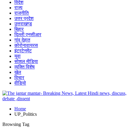
विदेश
राज्य
राजनीति
उत्तर प्रदेश
उत्तराखण्ड
बिहार
दिल्ली एनसीआर
गांव देहात
कोरोनावायरस
इंटरटेनमेंट
युवा
सोशल मीडिया
व्यक्ति विशेष
खेल
विचार
वीडियो
Home
UP_Politics
Browsing Tag