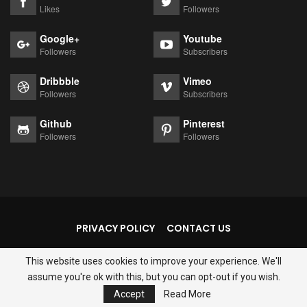
Likes
Followers
Google+
Youtube
Followers
Subscribers
Dribbble
Vimeo
Followers
Subscribers
Github
Pinterest
Followers
Followers
PRIVACY POLICY
CONTACT US
This website uses cookies to improve your experience. We'll
© 2026 - Thejantarmantar. All Rights Reserved.
assume you're ok with this, but you can opt-out if you wish.
Website Design:
Fourdatr IT Services
Accept
Read More