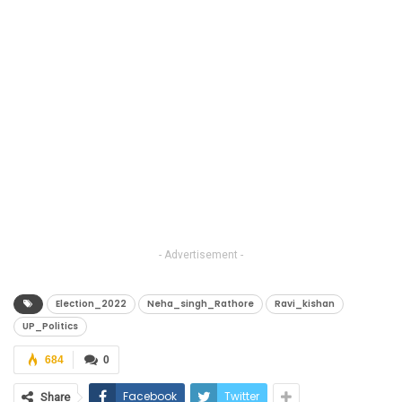
- Advertisement -
Election_2022
Neha_singh_Rathore
Ravi_kishan
UP_Politics
684
0
Facebook
Twitter
Share